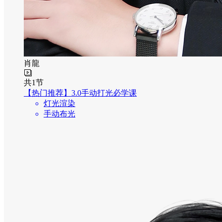
肖龍
共
1
节
【热门推荐】3.0手动打光必学课
灯光渲染
手动布光