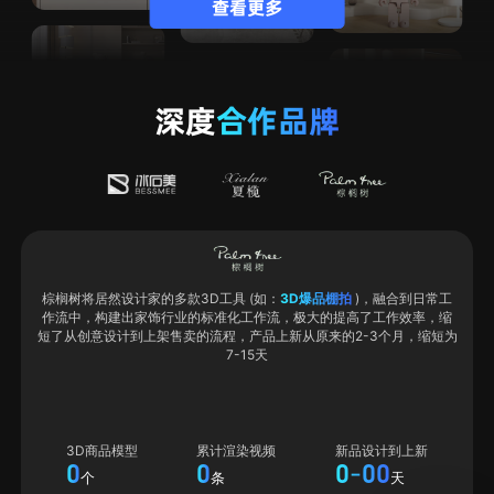
查看更多
深度
合作品牌
至4个
棕榈树将居然设计家的多款3D工具 (如：
3D爆品棚拍
)，融合到日常工
一套标
作流中，构建出家饰行业的标准化工作流，极大的提高了工作效率，缩
操作平
短了从创意设计到上架售卖的流程，产品上新从原来的2-3个月，缩短为
搭建或
7-15天
智能调
真
3D商品模型
累计渲染视频
新品设计到上新
0
0
0
0
0
-
个
条
天