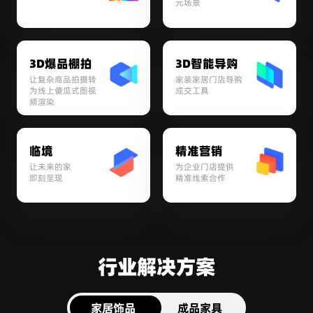
元场景
3D爆品棚拍
3D智能导购
让复杂商品拍摄转
家装家居门店导购
为线上傻瓜式图视
成交工具
频渲染
临境
精准营销
让未来的家

为企业门店提供

即刻呈现
精准线索合作
行业解决方案
家居饰品
成品家具