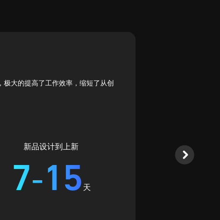
，极大的提高了工作效率，缩短了从创
3D爆品棚拍
带给我们
生产的工作流，3D
智能灯光系统，支持
新品设计到上新
7
1
5
-
天