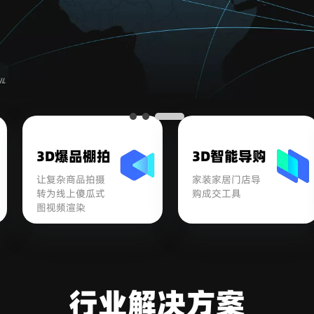
3D爆品棚拍
3D智能导购
让复杂商品拍摄
家装家居门店导
转为线上傻瓜式
购成交工具
图视频渲染
行业解决方案