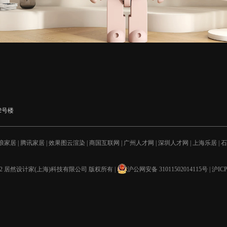
2号楼
浪家居
|
腾讯家居
|
效果图云渲染
|
商国互联网
|
广州人才网
|
深圳人才网
|
上海乐居
|
石
南京装修公司
|
上海装修公司
|
郑州装修
|
装修风格
|
装修问答
|
装修知识
|
实木门
|
广州
上海装修公司
|
老房装修
|
武汉装修网
|
红木家具十大品牌
|
武汉装修公司
|
全屋家具定
地板
|
西安装修
|
济南装修公司
|
宿州房产网
|
搬家网
|
暖气片
|
ZOL软件下载
|
太平洋下
© 2012 居然设计家(上海)科技有限公司 版权所有
|
沪公网安备 31011502014115号
|
沪ICP