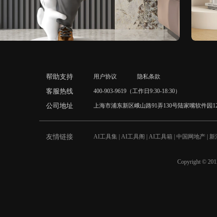
帮助支持
用户协议
隐私条款
客服热线
400-903-9619（工作日9:30-18:30）
公司地址
上海市浦东新区峨山路91弄130号陆家嘴软件园1
友情链接
AI工具集
|
AI工具阁
|
AI工具箱
|
中国网地产
|
新
纸
|
百安居
|
海外房产
|
北京二手房
|
天津房产
|
装修网
|
南京装修公司
|
3D木门加盟
|
软装公司
|
公司
|
品牌加盟
|
上海装修
|
店铺转让
|
地暖实木
Copyright 