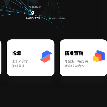
临境
精准营销
让未来的家

为企业门店提供

即刻呈现
精准线索合作