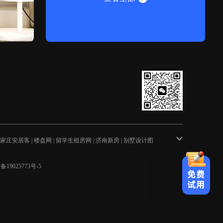
家庄安居客
|
楼盘网
|
留学生租房网
|
济南新房
|
别墅设计图
装修公司
|
深圳二手房
|
北京装修网
|
湘潭租房
|
怀化房产网
|
天津
制
|
装修设计
|
建材十大品牌
|
深圳装饰公司
|
家电维修
|
济南装修
载中心
备19025773号-5
免费
试用